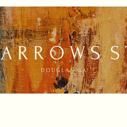
A R R O W S S 
D O U G L A S G A